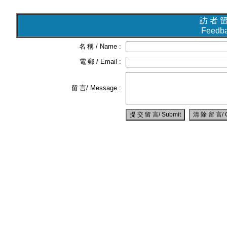
訪 者 
Feedb
名 稱
/ Name :
電 郵
/ Email :
留 言
/ Message :